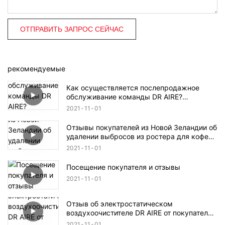
ОТПРАВИТЬ ЗАПРОС СЕЙЧАС
рекомендуемые
Как осуществляется послепродажное
обслуживание команды DR AIRE?
Посмотреть видеообзор покупателя
2021
11
01
Отзывы покупателей из Новой Зеландии об
удалении выбросов из ростера для кофе
на 60 кг
2021
11
01
Посещение покупателя и отзывы
2021
11
01
Отзыв об электростатическом
воздухоочистителе DR AIRE от покупателя
из Украины
2021
11
01