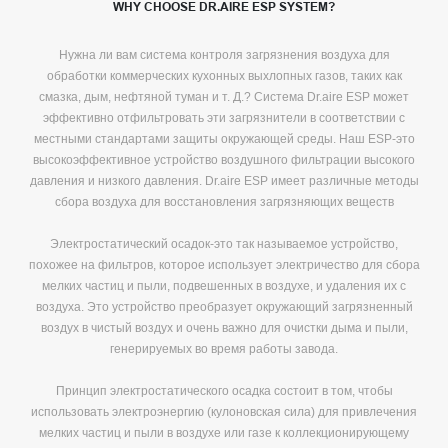
WHY CHOOSE DR.AIRE ESP SYSTEM?
Нужна ли вам система контроля загрязнения воздуха для
обработки коммерческих кухонных выхлопных газов, таких как
смазка, дым, нефтяной туман и т. Д.? Система Dr.aire ESP может
эффективно отфильтровать эти загрязнители в соответствии с
местными стандартами защиты окружающей среды. Наш ESP-это
высокоэффективное устройство воздушного фильтрации высокого
давления и низкого давления. Dr.aire ESP имеет различные методы
сбора воздуха для восстановления загрязняющих веществ
Электростатический осадок-это так называемое устройство,
похожее на фильтров, которое использует электричество для сбора
мелких частиц и пыли, подвешенных в воздухе, и удаления их с
воздуха. Это устройство преобразует окружающий загрязненный
воздух в чистый воздух и очень важно для очистки дыма и пыли,
генерируемых во время работы завода.
Принцип электростатического осадка состоит в том, чтобы
использовать электроэнергию (кулоновская сила) для привлечения
мелких частиц и пыли в воздухе или газе к коллекционирующему