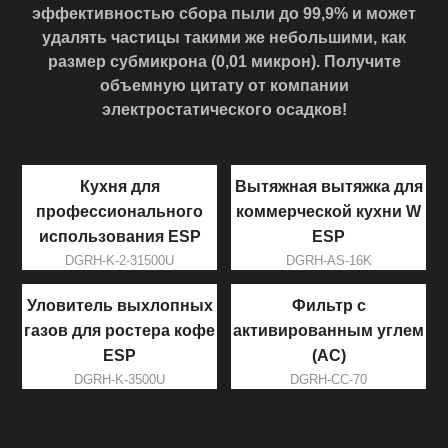
эффективностью сбора пыли до 99,9% и может
удалять частицы такими же небольшими, как
размер субмикрона (0,01 микрон). Получите
объемную цитату от компании
электростатического осадков!
Кухня для
Вытяжная вытяжка для
профессионального
коммерческой кухни W
использования ESP
ESP
DGRH-K-2-31500U
DGRH-AS-16K
Уловитель выхлопных
Фильтр с
газов для ростера кофе
активированным углем
ESP
(AC)
DGRH-K-3500U
DGRH-CC-70