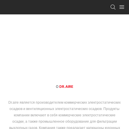
О
DR.AIRE
Dr.aire является производителем коммерческих электростатических
осадков и вентиляционных электростатических осадков. Продукты
компании включают в себя коммерческие электростатические
осадки, а также промышленное оборудование для фильтрации
выхлопных газов. Компания также предлагает капюшоны кухонных