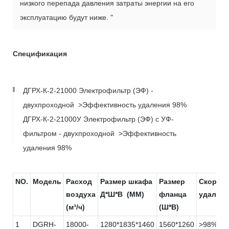
низкого перепада давления затраты энергии на его
эксплуатацию будут ниже. "
Спецификация
ДГРХ-К-2-21000 Электрофильтр (ЭФ) -
двухпроходной >Эффективность удаления 98%
ДГРХ-К-2-21000У Электрофильтр (ЭФ) с УФ-
фильтром - двухпроходной >Эффективность
удаления 98%
NO.
Модель
Расход
Размер шкафа
Размер
Скорос
воздуха
Д*Ш*В (MM)
фланца
удалени
(м³/ч)
(Ш*В)
1
DGRH-
18000-
1280*1835*1460
1560*1260
>98%