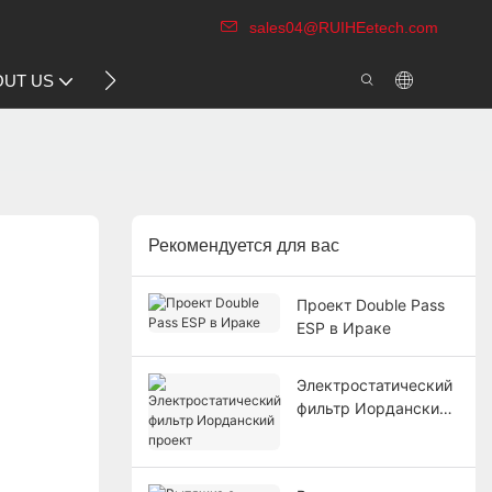
sales04@RUIHEetech.com
CONTACT US
OUT US
VIDEO
Рекомендуется для вас
Проект Double Pass
ESP в Ираке
Электростатический
фильтр Иорданский
проект