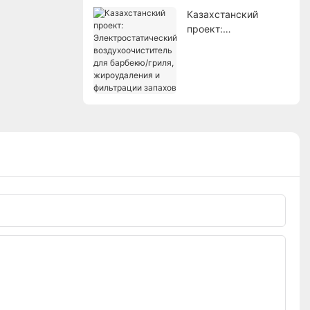
Казахстанский
проект:
Электростатический
воздухоочиститель
для барбекю/гриля,
жироудаления и
фильтрации запахов