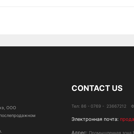
CONTACT US
Тел: 86 - 0769 - 23667212 Ф
хэ, ООО
и послепродажном
Электронная почта:
прод
.
Адрес:
Промышленная зона Б