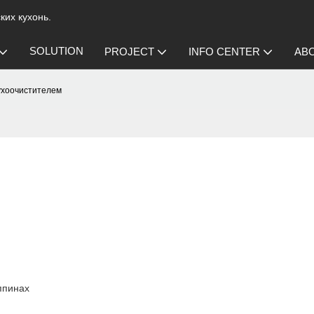
их кухонь.
SOLUTION
PROJECT
INFO CENTER
AB
ухоочистителем
ппинах