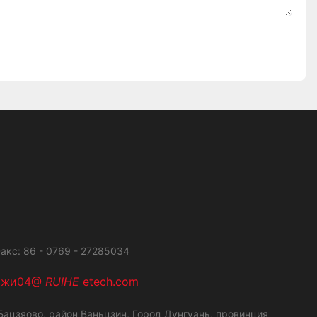
акс: 86 - 0769 - 27285034
ажи04@
RUIHE
etech.com
ацзяово, район Ваньцзин,
Город Дунгуань, провинция