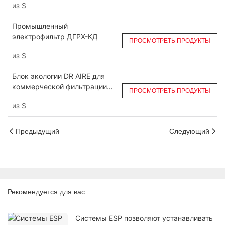
из
$
DGRH-KA-6000
Промышленный
электрофильтр ДГРХ-КД
ПРОСМОТРЕТЬ ПРОДУКТЫ
из
$
Блок экологии DR AIRE для
коммерческой фильтрации
ПРОСМОТРЕТЬ ПРОДУКТЫ
выхлопных газов кухни более
из
$
98% удаляет дым
Предыдущий
Следующий
Рекомендуется для вас
Системы ESP позволяют устанавливать