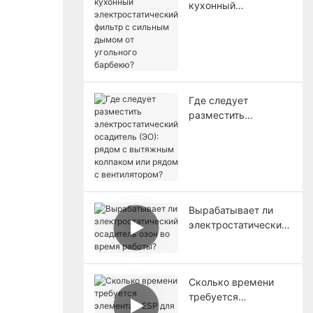
кухонный
электростатический
фильтр с сильным
дымом от угольного
барбекю?
Где следует
разместить
электростатический
осадитель (ЭО):
рядом с вытяжным
колпаком или рядом
с вентилятором?
Вырабатывает ли
электростатический
осадитель озон во
время работы?
Сколько времени
требуется
элементам ESP для