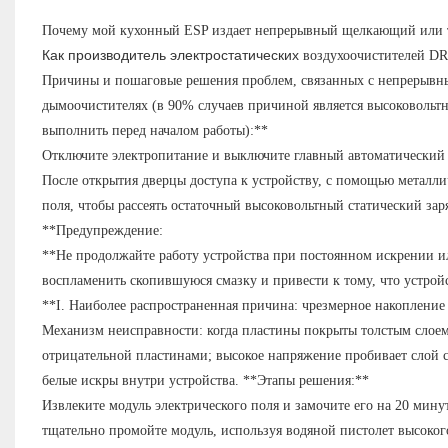
Почему мой кухонный ESP издает непрерывный щелкающий или 
Как производитель электростатических
воздухоочистителей
DR
Причины и пошаговые решения проблем, связанных с непрерывн
дымоочистителях (в 90% случаев причиной является высоковольтн
выполнить перед началом работы):**
Отключите электропитание и выключите главный автоматический
После открытия дверцы доступа к устройству, с помощью металли
поля, чтобы рассеять остаточный высоковольтный статический зар
**Предупреждение:
**Не продолжайте работу устройства при постоянном искрении и
воспламенить скопившуюся смазку и привести к тому, что устрой
**I. Наиболее распространенная причина: чрезмерное накопление
Механизм неисправности: когда пластины покрыты толстым слоем
отрицательной пластинами; высокое напряжение пробивает слой 
белые искры внутри устройства. **Этапы решения:**
Извлеките модуль электрического поля и замочите его на 20 мин
тщательно промойте модуль, используя водяной пистолет высоког