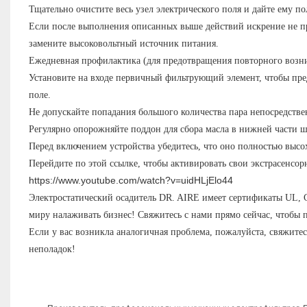
Тщательно очистите весь узел электрического поля и дайте ему п
Если после выполнения описанных выше действий искрение не пр
замените высоковольтный источник питания.
Ежедневная профилактика (для предотвращения повторного возн
Установите на входе первичный фильтрующий элемент, чтобы пре
поле.
Не допускайте попадания большого количества пара непосредствен
Регулярно опорожняйте поддон для сбора масла в нижней части ша
Перед включением устройства убедитесь, что оно полностью высо
Перейдите по этой ссылке, чтобы активировать свои экстрасенсор
https://www.youtube.com/watch?v=uidHLjElo44
Электростатический осадитель DR. AIRE имеет сертификаты UL,
миру налаживать бизнес! Свяжитесь с нами прямо сейчас, чтобы 
Если у вас возникла аналогичная проблема, пожалуйста, свяжитес
неполадок!