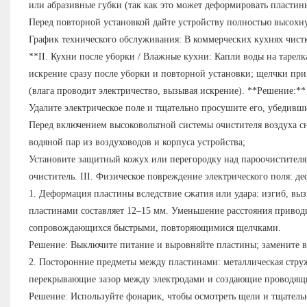
или абразивные губки (так как это может деформировать пластин
Перед повторной установкой дайте устройству полностью высохнуть
График технического обслуживания: В коммерческих кухнях чистку
**II. Кухни после уборки / Влажные кухни: Капли воды на таре
искрение сразу после уборки и повторной установки; щелчки пр
(влага проводит электричество, вызывая искрение). **Решение:**
Удалите электрическое поле и тщательно просушите его, убедившис
Перед включением высоковольтной системы очистителя воздуха сн
водяной пар из воздуховодов и корпуса устройства;
Установите защитный кожух или перегородку над пароочистителя
очиститель. III. Физическое повреждение электрического поля: 
1. Деформация пластины вследствие сжатия или удара: изгиб, в
пластинами составляет 12–15 мм. Уменьшение расстояния приво
сопровождающихся быстрыми, повторяющимися щелчками.
Решение: Выключите питание и выровняйте пластины; замените ве
2. Посторонние предметы между пластинами: металлическая стру
перекрывающие зазор между электродами и создающие проводящи
Решение: Используйте фонарик, чтобы осмотреть щели и тщательн