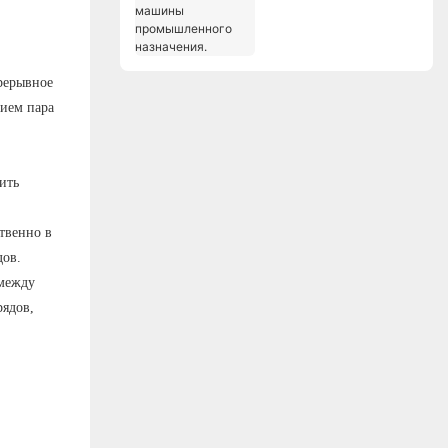
машины
промышленного
назначения.
рерывное
нием пара
ить
твенно в
дов.
 между
ядов,