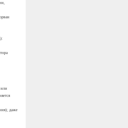
ин,
орван
):
ятора
 или
няется
ния); даже