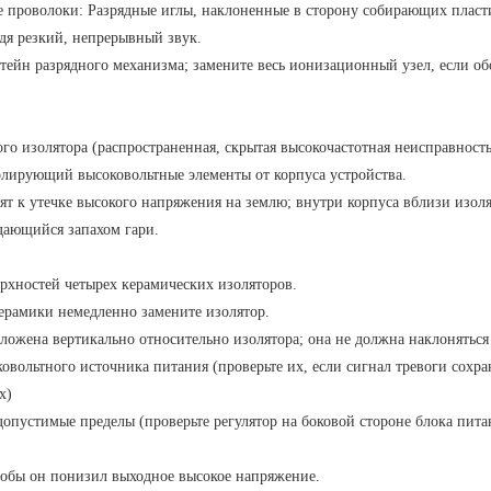
проволоки: Разрядные иглы, наклоненные в сторону собирающих пласт
дя резкий, непрерывный звук.
ейн разрядного механизма; замените весь ионизационный узел, если об
го изолятора (распространенная, скрытая высокочастотная неисправность
лирующий высоковольтные элементы от корпуса устройства.
ят к утечке высокого напряжения на землю; внутри корпуса вблизи изол
дающийся запахом гари.
ерхностей четырех керамических изоляторов.
ерамики немедленно замените изолятор.
оложена вертикально относительно изолятора; она не должна наклоняться
овольтного источника питания (проверьте их, если сигнал тревоги сохра
х)
пустимые пределы (проверьте регулятор на боковой стороне блока пита
тобы он понизил выходное высокое напряжение.