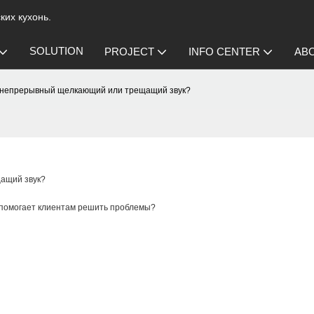
их кухонь.
SOLUTION
PROJECT
INFO CENTER
AB
т непрерывный щелкающий или трещащий звук?
ащий звук?
 помогает клиентам решить проблемы?