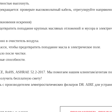
олностью высохнуть.
екращается: проверьте высоковольтный кабель, отрегулируйте напряжен
икновения искрения)
дотвратить попадание крупных масляных отложений и мусора в электрич
но в очиститель воздуха.
сси, чтобы предотвратить попадание масла в электрическое поле.
хло после чистки.
ные способности.
 CE, RoHS, ASHRAE 52.2-2017. Мы помогаем нашим клиентам/агентам по
получить бесплатную смету!
электростатических
ь с
производителем
фильтров
DR. AIRE
для устран