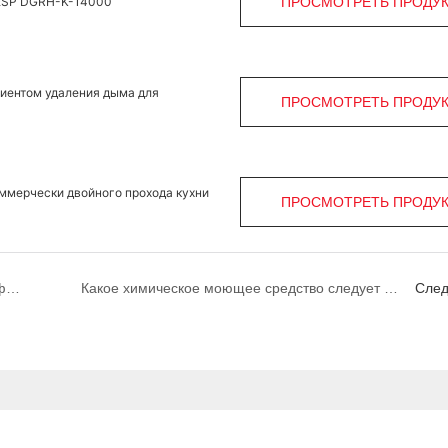
 ESP DGRH-K-14000
ПРОСМОТРЕТЬ ПРОДУ
циентом удаления дыма для
ПРОСМОТРЕТЬ ПРОДУ
ммерчески двойного прохода кухни
ПРОСМОТРЕТЬ ПРОДУ
Как правильно чистить электростатические фильтры на коммерческих кухнях
Какое химическое моющее средство следует использовать для промывки элементов ESP?
Сле