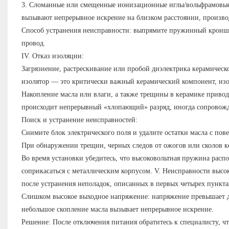
3. Сломанные или смещенные ионизационные иглы/вольфрамовые 
вызывают непрерывное искрение на близком расстоянии, произво
Способ устранения неисправности: выпрямите пружинный кроншт
провод.
IV. Отказ изоляции:
Загрязнение, растрескивание или пробой диэлектрика керамическо
изолятор — это критически важный керамический компонент, изо
Накопление масла или влаги, а также трещины в керамике привод
происходит непрерывный «хлопающий» разряд, иногда сопровож
Поиск и устранение неисправностей:
Снимите блок электрического поля и удалите остатки масла с пов
При обнаружении трещин, черных следов от ожогов или сколов к
Во время установки убедитесь, что высоковольтная пружина расп
соприкасаться с металлическим корпусом. V. Неисправности высок
после устранения неполадок, описанных в первых четырех пункта
Слишком высокое выходное напряжение: напряжение превышает до
небольшое скопление масла вызывает непрерывное искрение.
Решение: После отключения питания обратитесь к специалисту, ч