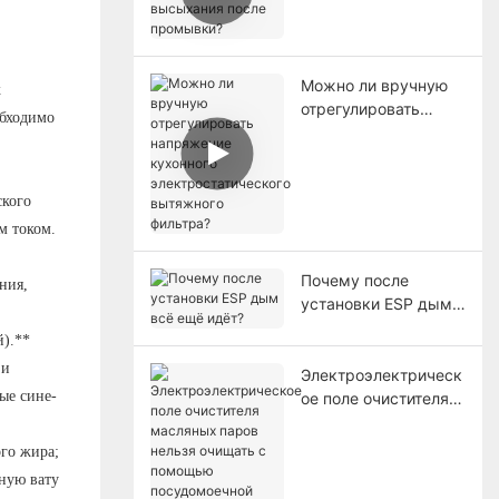
высыхания после
промывки?
Можно ли вручную
х
отрегулировать
обходимо
напряжение
кухонного
электростатического
вытяжного фильтра?
ского
м током.
Почему после
ния,
установки ESP дым
всё ещё идёт?
й).**
 и
Электроэлектрическ
ые сине-
ое поле очистителя
масляных паров
нельзя очищать с
ого жира;
помощью
ьную вату
посудомоечной