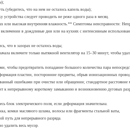
ы);
 (убедитесь, что на нем не осталось капель воды);
 устройства следует проводить не реже одного раза в месяц.
лках или высокая внутренняя влажность.** Симптомы неисправности: Неп
и включении в дождливые дни или на кухнях с интенсивным использова
ь, что в зазорах не осталось воды;
ачала включите только вытяжной вентилятор на 15–30 минут, чтобы удал
ми, чтобы предотвратить попадание большого количества пара непосредс
деформация пластин, посторонние предметы, обрыв ионизационных прово
ызванный ошибками при очистке или обращении; стандартное расстояние
дит к непрерывному короткому замыканию и возникновению дуговых разр
сь блок электрического поля, если деформация значительна.
жка, комки масляного шлама, волосы или фрагменты стальной ваты,
й путь для непрерывного разряда.
о удалить весь мусор.