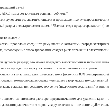
трещащий звук?
. AIRE
помогает клиентам решить проблемы?
ыми дуговыми разрядами/хлопками в промышленных электростатически
ый разряд в электрическом поле). **Важная мера предосторожности (не
 выключатель;
ческой проволоки соедините раму шасси с контактами разряда электриче
яд; несоблюдение этого требования создает риск поражения электрически
ли дуговом разряде; это может повредить высоковольтный источник пита
ство не пройдет проверку на соответствие экологическим нормам.
 смазки на пластинах электрического поля (источник 80% неисправносте
 смазки, токопроводящая смазка уменьшает зазор между положительной
смазки, вызывая непрерывное искрение (щелчки/потрескивания) и видим
ут в щелочном чистящем растворе, предназначенном для удаления кухонн
о давления для очистки зазоров между пластинами; не используйте стал