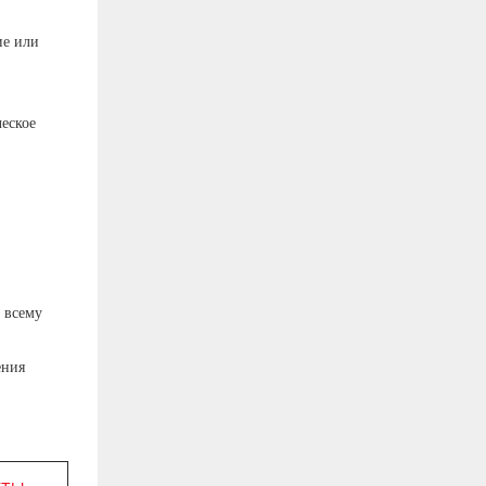
ие или
еское
 всему
ения