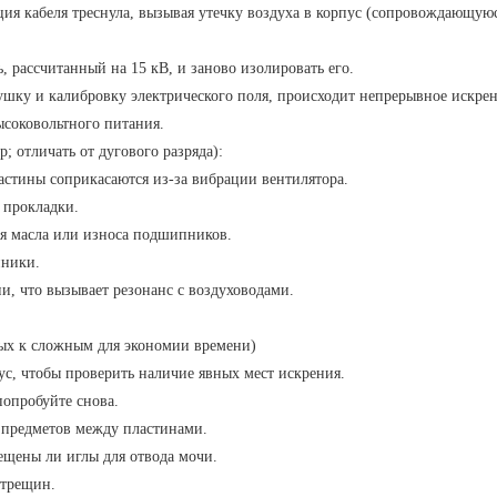
ия кабеля треснула, вызывая утечку воздуха в корпус (сопровождающую
 рассчитанный на 15 кВ, и заново изолировать его.
ушку и калибровку электрического поля, происходит непрерывное искрен
ысоковольтного питания.
 отличать от дугового разряда):
астины соприкасаются из-за вибрации вентилятора.
 прокладки.
ия масла или износа подшипников.
пники.
и, что вызывает резонанс с воздуховодами.
тых к сложным для экономии времени)
с, чтобы проверить наличие явных мест искрения.
попробуйте снова.
 предметов между пластинами.
ещены ли иглы для отвода мочи.
 трещин.