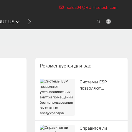
sales04@RUIHEetech.com
CONTACT US
OUT US
VIDEO
Рекомендуется для вас
Системы ESP
позволяют
устанавливать их
внутри помещений
без использования
вытяжных
воздуховодов.
Справится ли