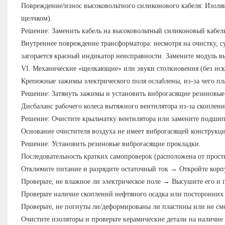
Повреждение/износ высоковольтного силиконового кабеля: Изоляц
щелчком).
Решение: Заменить кабель на высоковольтный силиконовый кабель,
Внутреннее повреждение трансформатора: несмотря на очистку, с
загорается красный индикатор неисправности. Замените модуль в
VI. Механические «щелкающие» или звуки столкновения (без искр;
Крепежные зажимы электрического поля ослаблены, из-за чего пл
Решение: Затянуть зажимы и установить виброгасящие резиновые
Дисбаланс рабочего колеса вытяжного вентилятора из-за скоплен
Решение: Очистите крыльчатку вентилятора или замените подши
Основание очистителя воздуха не имеет виброгасящей конструкци
Решение: Установить резиновые виброгасящие прокладки.
Последовательность кратких самопроверок (расположена от прос
Отключите питание и разрядите остаточный ток → Откройте корпу
Проверьте, не влажное ли электрическое поле → Высушите его и 
Проверьте наличие скоплений нефтяного осадка или посторонних
Проверьте, не погнуты ли/деформированы ли пластины или не см
Очистите изоляторы и проверьте керамические детали на наличие