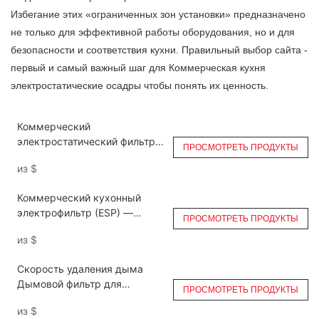
Избегание этих «ограниченных зон установки» предназначено
не только для эффективной работы оборудования, но и для
безопасности и соответствия кухни. Правильный выбор сайта -
первый и самый важный шаг для
Коммерческая кухня
электростатические осадры
чтобы понять их ценность.
Коммерческий
электростатический фильтр
ПРОСМОТРЕТЬ ПРОДУКТЫ
для кухни с коэффициентом
из
$
удаления дыма для вытяжки
DGRH-K-21000
Коммерческий кухонный
электрофильтр (ESP) —
ПРОСМОТРЕТЬ ПРОДУКТЫ
выбросы в воздух на малых
из
$
высотах DGRH-K-2-3500,
двойной проход
Скорость удаления дыма
Дымовой фильтр для
ПРОСМОТРЕТЬ ПРОДУКТЫ
выхлопных газов ресторана
из
$
Ruihe DGRH-K-2-21000 Double