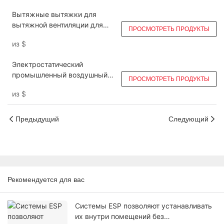
Вытяжные вытяжки для
вытяжной вентиляции для
ПРОСМОТРЕТЬ ПРОДУКТЫ
кухни в островном стиле
из
$
DGRH-KB
Электростатический
промышленный воздушный
ПРОСМОТРЕТЬ ПРОДУКТЫ
фильтр для улавливания
из
$
масляного тумана DGRH-KC-
2500
Предыдущий
Следующий
Рекомендуется для вас
Системы ESP позволяют устанавливать
их внутри помещений без