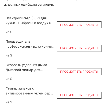
вызванных ошибками установки.
Электрофильтр (ESP) для
кухни - Выбросы в воздух на
ПРОСМОТРЕТЬ ПРОДУКТЫ
большой высоте DGRH-K-3500
из
$
Производитель
профессиональных кухонных
ПРОСМОТРЕТЬ ПРОДУКТЫ
электрофильтров ESP DGRH-
из
$
K-14000
Скорость удаления дыма
Дымовой фильтр для
ПРОСМОТРЕТЬ ПРОДУКТЫ
выхлопных газов ресторана
из
$
Ruihe DGRH-K-2-21000 Double
Pass
Фильтр запахов с
активированным углем серии
ПРОСМОТРЕТЬ ПРОДУКТЫ
DGRH-CC
из
$