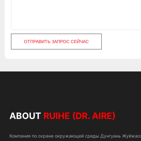
ОТПРАВИТЬ ЗАПРОС СЕЙЧАС
ABOUT
RUIHE (DR. AIRE)
Компания по охране окружающей среды Дунгуань Жуйжао