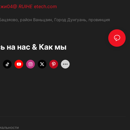
ажи04@
RUIHE
etech.com
ацзяово, район Ваньцзин,
Город Дунгуань, провинция
 на нас & Как мы
иальности