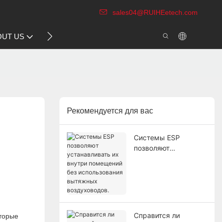
sales04@RUIHEetech.com
CONTACT US
OUT US
VIDEO
Рекомендуется для вас
Системы ESP
позволяют
устанавливать их
внутри помещений
без использования
вытяжных
воздуховодов.
Справится ли
оторые