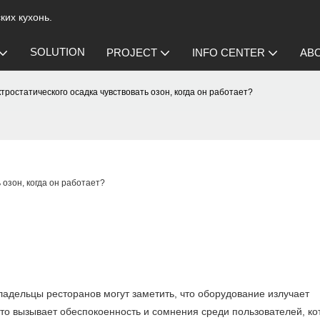
их кухонь.
SOLUTION
PROJECT
INFO CENTER
AB
ростатического осадка чувствовать озон, когда он работает?
озон, когда он работает?
ладельцы ресторанов могут заметить, что оборудование излучает
асто вызывает обеспокоенность и сомнения среди пользователей, к