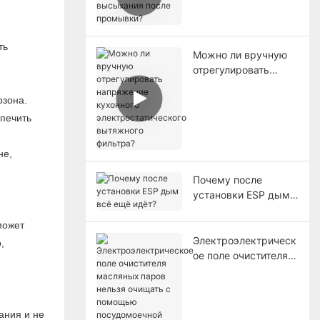
высыхания после
промывки?
ть
Можно ли вручную
отрегулировать
напряжение
кухонного
озона.
электростатического
спечить
вытяжного фильтра?
не,
Почему после
установки ESP дым
всё ещё идёт?
может
Электроэлектрическ
,
ое поле очистителя
масляных паров
нельзя очищать с
помощью
ания и не
посудомоечной