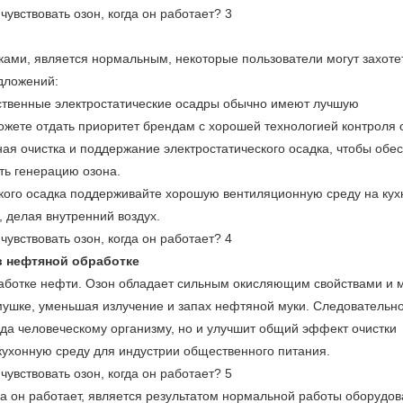
ками, является нормальным, некоторые пользователи могут захоте
едложений:
ественные электростатические осадры обычно имеют лучшую
ожете отдать приоритет брендам с хорошей технологией контроля 
ная очистка и поддержание электростатического осадка, чтобы обе
ть генерацию озона.
ского осадка поддерживайте хорошую вентиляционную среду на кух
, делая внутренний воздух.
в нефтяной обработке
бработке нефти. Озон обладает сильным окисляющим свойствами и 
ушке, уменьшая излучение и запах нефтяной муки. Следовательно
еда человеческому организму, но и улучшит общий эффект очистки
кухонную среду для индустрии общественного питания.
да он работает, является результатом нормальной работы оборудов