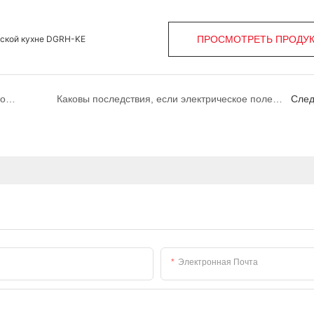
еской кухне DGRH-KE
ПРОСМОТРЕТЬ ПРОДУ
Выбор правильного очистителя Fume: установка капюшона с электростатическим осадком является предпочтительным вариантом
Каковы последствия, если электрическое поле электростатического осадка установлено вверх ногами?
Сле
Электронная Почта