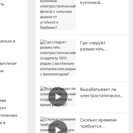
кухонный
ть
электростатический
фильтр с сильным
дымом от угольного
барбекю?
запаха в
Где следует
разместить
электростатический
осадитель (ЭО):
достигая
рядом с вытяжным
ью
колпаком или рядом
с вентилятором?
Вырабатывает ли
электростатический
иже
осадитель озон во
сет
время работы?
атических
Сколько времени
я в
требуется
элементам ESP для