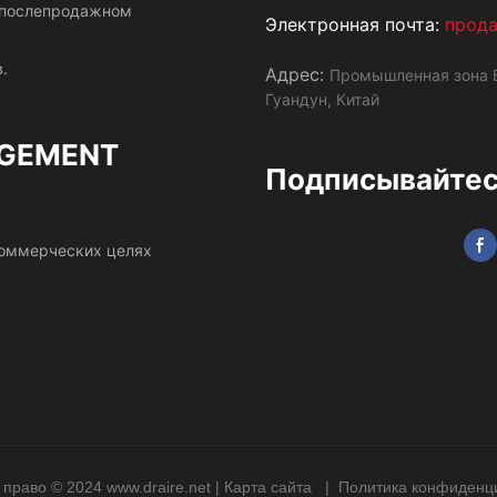
и послепродажном
Электронная почта:
прод
.
Адрес:
Промышленная зона Б
Гуандун, Китай
GEMENT
Подписывайтесь
 коммерческих целях
 право © 2024
www.draire.net
|
Карта сайта
|
Политика конфиденц