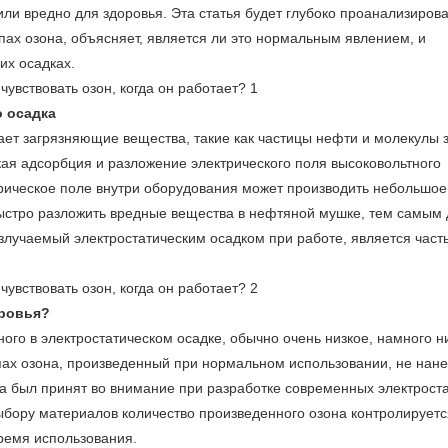
ли вредно для здоровья. Эта статья будет глубоко проанализирова
пах озона, объясняет, является ли это нормальным явлением, и
их осадках.
о осадка
ает загрязняющие вещества, такие как частицы нефти и молекулы 
ская адсорбция и разложение электрического поля высоковольтного
трическое поле внутри оборудования может производить небольшое
быстро разложить вредные вещества в нефтяной мушке, тем самым 
злучаемый электростатическим осадком при работе, является част
оровья?
ного в электростатическом осадке, обычно очень низкое, намного н
пах озона, произведенный при нормальном использовании, не нане
она был принят во внимание при разработке современных электрост
ыбору материалов количество произведенного озона контролируетс
ремя использования.