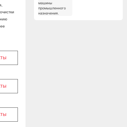
машины
а,
промышленного
очистки
назначения.
ению
лее
КТЫ
КТЫ
КТЫ