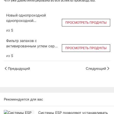
ЧПУ уже давно интегрирована во все аспекты производства.
Новый однопроходной
однопроходной
ПРОСМОТРЕТЬ ПРОДУКТЫ
электрофильтр DGRH-K-10500
из
$
для кухни ESP
Фильтр запахов с
активированным углем серии
ПРОСМОТРЕТЬ ПРОДУКТЫ
DGRH-CC
из
$
Предыдущий
Следующий
Рекомендуется для вас
Системы ESP позволяют устанавливать