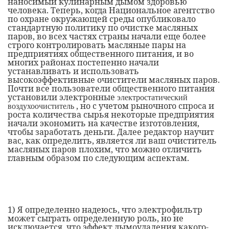
наносимый кулинарным дымом здоровью
человека. Теперь, когда Национальное агентство
по охране окружающей среды опубликовало
стандартную политику по очистке масляных
паров, во всех частях страны начали еще более
строго контролировать масляные пары на
предприятиях общественного питания, и во
многих районах постепенно начали
устанавливать и использовать
высокоэффективные очистители масляных паров.
Почти все пользователи общественного питания
установили электронные
электростатический
, но с учетом рыночного спроса и
воздухоочиститель
роста количества сырья некоторые предприятия
начали экономить на качестве изготовления,
чтобы заработать деньги. Далее редактор научит
вас, как определить, является ли ваш очиститель
масляных паров плохим, что можно отличить
главным образом по следующим аспектам.
1)
Я определенно надеюсь, что электрофильтр
может сыграть определенную роль, но не
исключается, что эффект дымоудаления какого-