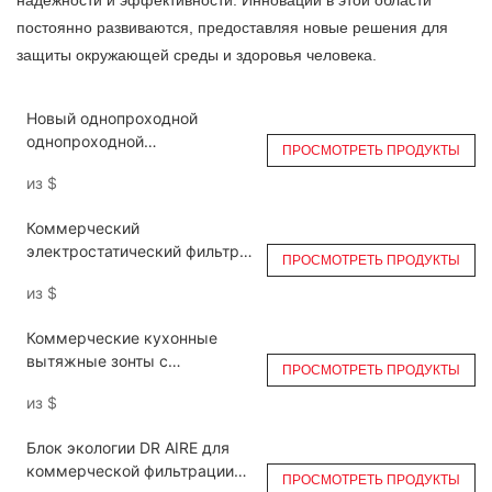
надежности и эффективности. Инновации в этой области
постоянно развиваются, предоставляя новые решения для
защиты окружающей среды и здоровья человека.
Новый однопроходной
однопроходной
ПРОСМОТРЕТЬ ПРОДУКТЫ
электрофильтр DGRH-K-10500
из
$
для кухни ESP
Коммерческий
электростатический фильтр
ПРОСМОТРЕТЬ ПРОДУКТЫ
для кухни с коэффициентом
из
$
удаления дыма для вытяжки
DGRH-K-21000
Коммерческие кухонные
вытяжные зонты с
ПРОСМОТРЕТЬ ПРОДУКТЫ
электрофильтрами (ESP)
из
$
DGRH-KA-6000
Блок экологии DR AIRE для
коммерческой фильтрации
ПРОСМОТРЕТЬ ПРОДУКТЫ