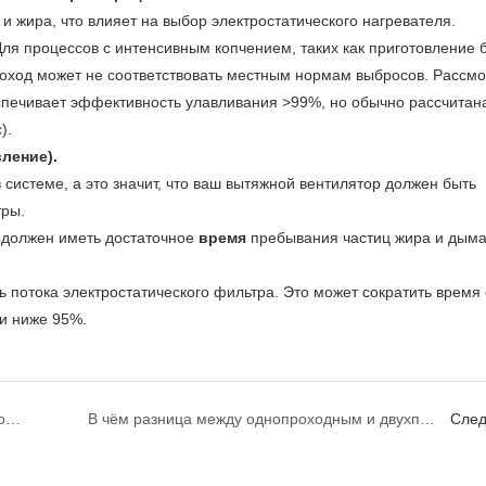
 жира, что влияет на выбор электростатического нагревателя.
ля процессов с интенсивным копчением, таких как приготовление 
проход может не соответствовать местным нормам выбросов. Рассмо
еспечивает эффективность улавливания >99%, но обычно рассчитан
).
ление).
системе, а это значит, что ваш вытяжной вентилятор должен быть
тры.
 должен иметь достаточное
время
пребывания частиц жира и дыма
потока электростатического фильтра. Это может сократить время 
и ниже 95%.
Как работает кухонный электростатический осадитель?
В чём разница между однопроходным и двухпроходным кухонным электростатическим осадителем?
Сле