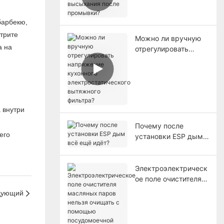
высыхания после
промывки?
барбекю,
трите
Можно ли вручную
а на
отрегулировать
напряжение
кухонного
электростатического
вытяжного фильтра?
 внутри
Почему после
его
установки ESP дым
всё ещё идёт?
Электроэлектрическ
ое поле очистителя
масляных паров
дующий
нельзя очищать с
помощью
посудомоечной