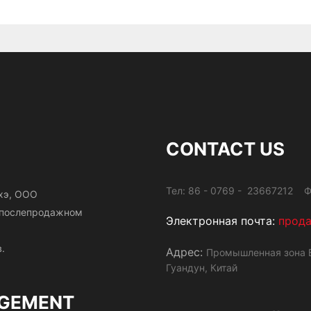
CONTACT US
Тел: 86 - 0769 - 23667212 Ф
хэ, ООО
и послепродажном
Электронная почта:
прод
.
Адрес:
Промышленная зона Б
Гуандун, Китай
GEMENT