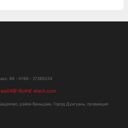
акс: 86 - 0769 - 27285034
ажи04@
RUIHE
etech.com
ацзяово, район Ваньцзин,
Город Дунгуань, провинция