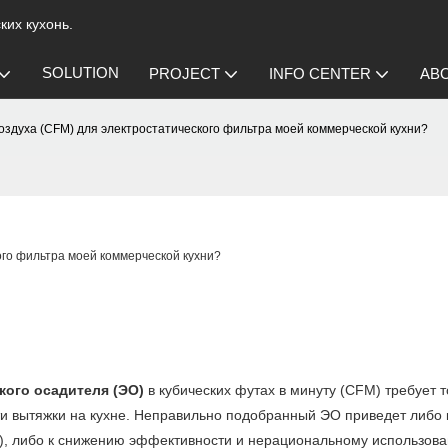
их кухонь.
SOLUTION
PROJECT
INFO CENTER
AB
оздуха (CFM) для электростатического фильтра моей коммерческой кухни?
ого фильтра моей коммерческой кухни?
кого осадителя (ЭО)
в кубических футах в минуту (CFM) требует т
ти вытяжки на кухне. Неправильно подобранный ЭО приведет либо 
й), либо к снижению эффективности и нерациональному использов