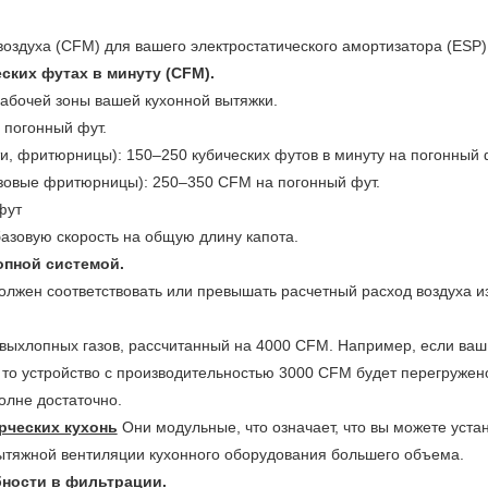
оздуха (CFM) для вашего электростатического амортизатора (ESP)
ских футах в минуту (CFM).
абочей зоны вашей кухонной вытяжки.
 погонный фут.
и, фритюрницы): 150–250 кубических футов в минуту на погонный 
азовые фритюрницы): 250–350 CFM на погонный фут.
фут
азовую скорость на общую длину капота.
опной системой.
лжен соответствовать или превышать расчетный расход воздуха и
выхлопных газов, рассчитанный на 4000 CFM. Например, если ваш
то устройство с производительностью 3000 CFM будет перегружено
олне достаточно.
рческих кухонь
Они модульные, что означает, что вы можете уста
ытяжной вентиляции кухонного оборудования большего объема.
бности в фильтрации.