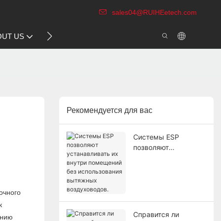
sales04@RUIHEetech.com
CONTACT US
OUT US
VIDEO
Рекомендуется для вас
Системы ESP
позволяют
устанавливать их
внутри помещений
без использования
вытяжных
очного
воздуховодов.
к
Справится ли
анию