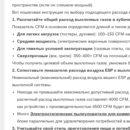
пространства (если он слишком мощный).
Вот пошаговая инструкция по выбору подходящего расхода в
1. Рассчитайте общий расход выхлопных газов в кубиче
Показатель CFM в основном определяется длиной и типом р
Для легких нагрузок
(тостеры, духовки): 100–150 CFM на
Средняя мощность
(электрические жарочные поверхност
Для тяжелых условий эксплуатации
(газовые плиты, г
Сверхпрочные
(вок, грили): 350–400+ CFM на погонный 
Чтобы получить целевой объем выхлопных газов, умножьте б
2. Сопоставьте показатели расхода воздуха ESP с выхл
Номинальный (максимальный) расход воздуха вашего ESP до
выхлопной системы.
Никогда не превышайте максимально допустимый расход 
расчетный расход выхлопных газов составляет 4000 CFM, 
как устройство с производительностью 4500 CFM будет вп
Много
Электростатические пылеуловители для комме
блоки параллельно для удовлетворения потребностей в в
3. Учитывайте свой стиль приготовления пищи и потре