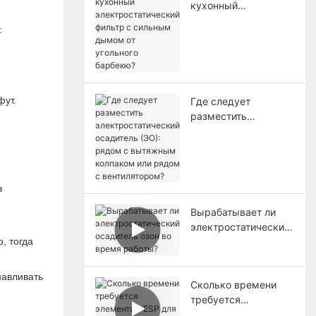
кухонный
электростатический
:
фильтр с сильным
дымом от угольного
барбекю?
фут.
Где следует
разместить
электростатический
осадитель (ЭО):
рядом с вытяжным
колпаком или рядом
з
с вентилятором?
Вырабатывает ли
электростатический
, тогда
осадитель озон во
время работы?
навливать
Сколько времени
требуется
элементам ESP для