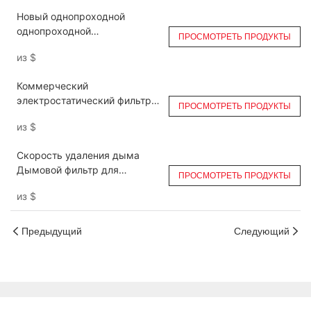
Новый однопроходной
однопроходной
ПРОСМОТРЕТЬ ПРОДУКТЫ
электрофильтр DGRH-K-10500
из
$
для кухни ESP
Коммерческий
электростатический фильтр
ПРОСМОТРЕТЬ ПРОДУКТЫ
для кухни с коэффициентом
из
$
удаления дыма для вытяжки
DGRH-K-21000
Скорость удаления дыма
Дымовой фильтр для
ПРОСМОТРЕТЬ ПРОДУКТЫ
выхлопных газов ресторана
из
$
Ruihe DGRH-K-2-21000 Double
Pass
Предыдущий
Следующий