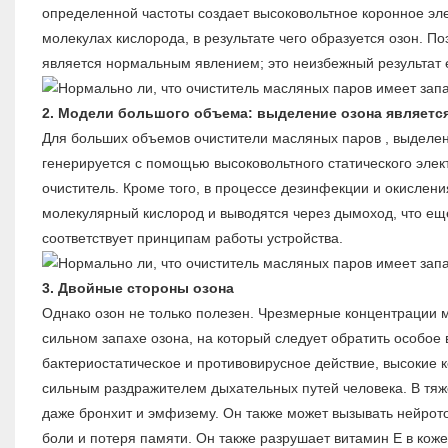
определенной частоты создает высоковольтное коронное э
молекулах кислорода, в результате чего образуется озон. 
является нормальным явлением; это неизбежный результат е
2. Модели большого объема: выделение озона являетс
Для больших объемов
очистители масляных паров
, выделе
генерируется с помощью высоковольтного статического электр
очиститель. Кроме того, в процессе дезинфекции и окислен
молекулярный кислород и выводятся через дымоход, что еще
соответствует принципам работы устройства.
3. Двойные стороны озона
Однако озон не только полезен. Чрезмерные концентрации м
сильном запахе озона, на который следует обратить особое 
бактериостатическое и противовирусное действие, высокие 
сильным раздражителем дыхательных путей человека. В тяжел
даже бронхит и эмфизему. Он также может вызывать нейрото
боли и потеря памяти. Он также разрушает витамин Е в кож