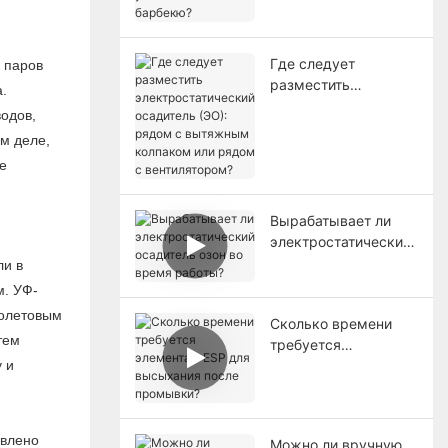
барбекю?
Где следует
 паров
разместить
.
электростатический
одов,
осадитель (ЭО):
ом деле,
рядом с вытяжным
е
колпаком или рядом
с вентилятором?
Вырабатывает ли
электростатический
осадитель озон во
ли в
время работы?
м. УФ-
иолетовым
Сколько времени
тем
требуется
 и
элементам ESP для
высыхания после
промывки?
овлено
Можно ли вручную