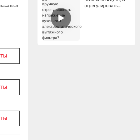
опасаться
отрегулировать
напряжение
кухонного
электростатического
вытяжного фильтра?
КТЫ
КТЫ
КТЫ