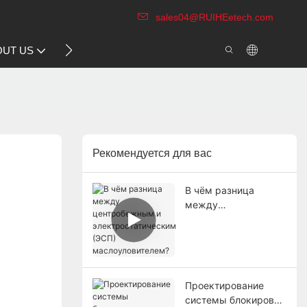
sales04@RUIHEetech.com
CONTACT US
OUT US
VIDEO
Рекомендуется для вас
В чём разница
между
центробежным и
электростатическим
(ЭСП)
маслоуловителем?
Проектирование
системы блокировки