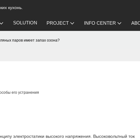
их кухонь.
SOLUTION
PROJECT
INFO CENTER
AB
сляных паров имеет запах озона?
особы его устранения
нципу электростатики высокого напряжения. Высоковольтный ток