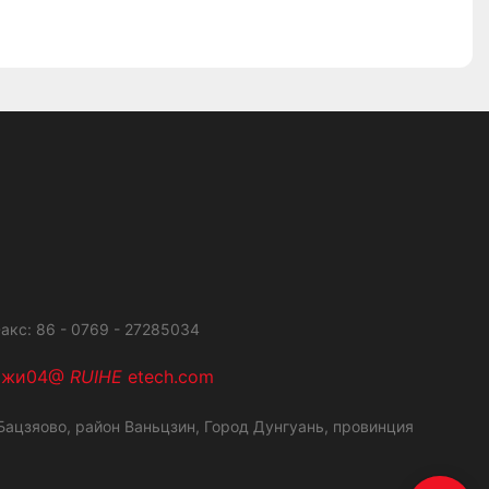
акс: 86 - 0769 - 27285034
ажи04@
RUIHE
etech.com
ацзяово, район Ваньцзин,
Город Дунгуань, провинция