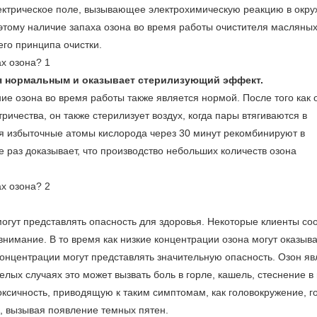
лектрическое поле, вызывающее электрохимическую реакцию в окр
Поэтому наличие запаха озона во время работы очистителя масляны
го принципа очистки.
я нормальным и оказывает стерилизующий эффект.
ние озона во время работы также является нормой. После того как 
ичества, он также стерилизует воздух, когда пары втягиваются в
ия избыточные атомы кислорода через 30 минут рекомбинируют в
 раз доказывает, что производство небольших количеств озона
огут представлять опасность для здоровья. Некоторые клиенты с
внимание. В то время как низкие концентрации озона могут оказыва
концентрации могут представлять значительную опасность. Озон яв
ых случаях это может вызвать боль в горле, кашель, стеснение в 
ксичность, приводящую к таким симптомам, как головокружение, 
е, вызывая появление темных пятен.