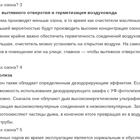
е вытяжного отверстия и герметизация воздуховода
ема производят меньше озона, в то время как очистители масляных
ьшей вероятностью будут производить высокие концентрации озона
ении крайне важно обеспечить герметичность соединений воздухов
ольшая, очиститель можно установить на открытом воздухе. На сам
ов в помещении или на улице; главное — чтобы вытяжное отверсти
олиза
а, он также обладает определенным дезодорирующим эффектом. Ес
озможность использования дезодорирующего шкафа с УФ-фотолизо
ложно. Сначала они облучают дым высокоэнергетическим ультраф
евращая высокомолекулярные соединения в низкомолекулярные. За
отоокисляют частицы дыма, в конечном итоге превращая их в воду
 трубы.
ляных паров
во время эксплуатации является нормальным и обусл