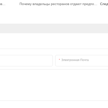
Почему дымовые фильтры с низким сопротивлением воздуху так популярны среди предприятий общественного питания?
Почему владельцы ресторанов отдают предпочтение кухонным вытяжкам
Сле
Электронная Почта