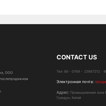
CONTACT US
Тел: 86 - 0769 - 23667212 Ф
хэ, ООО
и послепродажном
Электронная почта:
прод
.
Адрес:
Промышленная зона Б
Гуандун, Китай