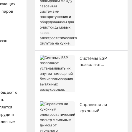
между газовыми
ужающих
системами
х паров
пожаротушения и
оборудованием для
очистки дымовых
газов
электростатического
озон
фильтра на кухне.
Системы ESP
позволяют
устанавливать их
внутри помещений
без использования
вытяжных
ообщают о
воздуховодов.
ть
Справится ли
ляется
кухонный
груди и
электростатический
головные
фильтр с сильным
дымом от угольного