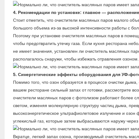
4. Рекомендации по установке: главное — расположени
Стоит отметить, что очистители масляных паров малого объ
большого объема из-за высокой интенсивности работы с бол
Поэтому при установке очистителя масляных паров в помещ
чтобы предотвратить утечку газа. Если кухня ресторана неб
не имеет значения, установлен ли очиститель масляных пар
располагалось снаружи, чтобы избежать отравления озоном.
5. Синергетические эффекты оборудования для УФ-фот
Помимо того, что озон образуется в процессе очистки дым
вашем ресторане сильный запах от готовки, рассмотрите в
очистители масляных паров с фотолизом работают более с
светом, изменяя молекулярную структуру частиц дыма, пр
высокоэнергетическое ультрафиолетовое излучение и озон ф
углекислый газ, которые затем выбрасываются наружу через
Вкратце, легкий запах озона, производимый
очиститель мас