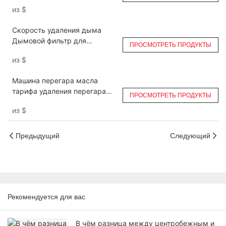
электростатический фильтр
из
$
DGRH-K-31500
Скорость удаления дыма
Дымовой фильтр для
ПРОСМОТРЕТЬ ПРОДУКТЫ
выхлопных газов ресторана
из
$
Ruihe DGRH-K-2-21000 Double
Pass
Машина перегара масла
тарифа удаления перегара
ПРОСМОТРЕТЬ ПРОДУКТЫ
ЭСП для коммерчески
из
$
двойного прохода кухни
ДГРХ-К-2-31500
Предыдущий
Следующий
Рекомендуется для вас
В чём разница между центробежным и