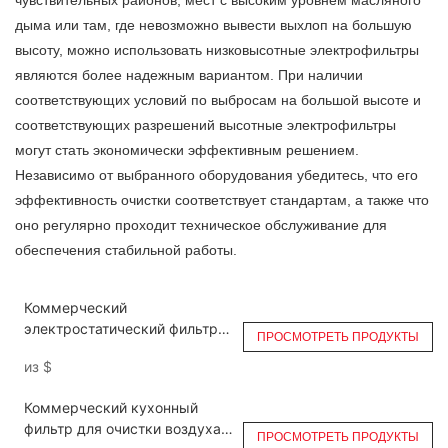
чувствительных районов, мест с высоким уровнем масляного
дыма или там, где невозможно вывести выхлоп на большую
высоту, можно использовать низковысотные
электрофильтры
являются более надежным вариантом. При наличии
соответствующих условий по выбросам на большой высоте и
соответствующих разрешений высотные электрофильтры
могут стать экономически эффективным решением.
Независимо от выбранного оборудования убедитесь, что его
эффективность очистки соответствует стандартам, а также что
оно регулярно проходит техническое обслуживание для
обеспечения стабильной работы.
Коммерческий
электростатический фильтр
ПРОСМОТРЕТЬ ПРОДУКТЫ
для кухни с коэффициентом
из
$
удаления дыма для вытяжки
DGRH-K-21000
Коммерческий кухонный
фильтр для очистки воздуха,
ПРОСМОТРЕТЬ ПРОДУКТЫ